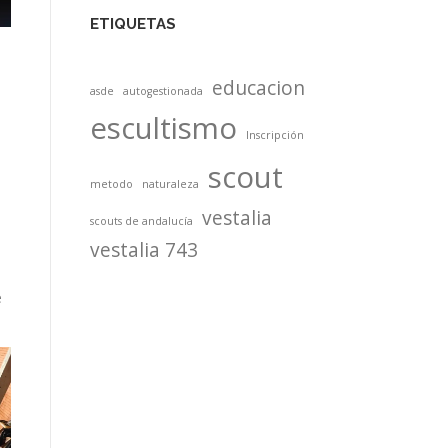
ETIQUETAS
educacion
asde
autogestionada
escultismo
Inscripción
scout
metodo
naturaleza
vestalia
scouts de andalucía
vestalia 743
e